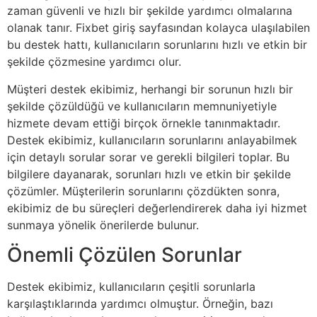
zaman güvenli ve hızlı bir şekilde yardımcı olmalarına
olanak tanır. Fixbet giriş sayfasından kolayca ulaşılabilen
bu destek hattı, kullanıcıların sorunlarını hızlı ve etkin bir
şekilde çözmesine yardımcı olur.
Müşteri destek ekibimiz, herhangi bir sorunun hızlı bir
şekilde çözüldüğü ve kullanıcıların memnuniyetiyle
hizmete devam ettiği birçok örnekle tanınmaktadır.
Destek ekibimiz, kullanıcıların sorunlarını anlayabilmek
için detaylı sorular sorar ve gerekli bilgileri toplar. Bu
bilgilere dayanarak, sorunları hızlı ve etkin bir şekilde
çözümler. Müşterilerin sorunlarını çözdükten sonra,
ekibimiz de bu süreçleri değerlendirerek daha iyi hizmet
sunmaya yönelik önerilerde bulunur.
Önemli Çözülen Sorunlar
Destek ekibimiz, kullanıcıların çeşitli sorunlarla
karşılaştıklarında yardımcı olmuştur. Örneğin, bazı