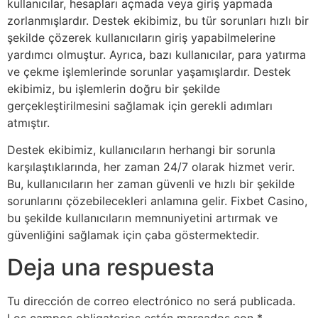
kullanıcılar, hesapları açmada veya giriş yapmada
zorlanmışlardır. Destek ekibimiz, bu tür sorunları hızlı bir
şekilde çözerek kullanıcıların giriş yapabilmelerine
yardımcı olmuştur. Ayrıca, bazı kullanıcılar, para yatırma
ve çekme işlemlerinde sorunlar yaşamışlardır. Destek
ekibimiz, bu işlemlerin doğru bir şekilde
gerçekleştirilmesini sağlamak için gerekli adımları
atmıştır.
Destek ekibimiz, kullanıcıların herhangi bir sorunla
karşılaştıklarında, her zaman 24/7 olarak hizmet verir.
Bu, kullanıcıların her zaman güvenli ve hızlı bir şekilde
sorunlarını çözebilecekleri anlamına gelir. Fixbet Casino,
bu şekilde kullanıcıların memnuniyetini artırmak ve
güvenliğini sağlamak için çaba göstermektedir.
Deja una respuesta
Tu dirección de correo electrónico no será publicada.
Los campos obligatorios están marcados con
*