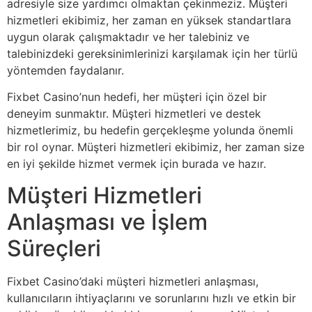
adresiyle size yardımcı olmaktan çekinmeziz. Müşteri
hizmetleri ekibimiz, her zaman en yüksek standartlara
uygun olarak çalışmaktadır ve her talebiniz ve
talebinizdeki gereksinimlerinizi karşılamak için her türlü
yöntemden faydalanır.
Fixbet Casino’nun hedefi, her müşteri için özel bir
deneyim sunmaktır. Müşteri hizmetleri ve destek
hizmetlerimiz, bu hedefin gerçekleşme yolunda önemli
bir rol oynar. Müşteri hizmetleri ekibimiz, her zaman size
en iyi şekilde hizmet vermek için burada ve hazır.
Müşteri Hizmetleri
Anlaşması ve İşlem
Süreçleri
Fixbet Casino’daki müşteri hizmetleri anlaşması,
kullanıcıların ihtiyaçlarını ve sorunlarını hızlı ve etkin bir