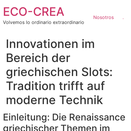
Ir
ECO-CREA
al
contenido
Nosotros
.
Volvemos lo ordinario extraordinario
Innovationen im
Bereich der
griechischen Slots:
Tradition trifft auf
moderne Technik
Einleitung: Die Renaissance
griechischer Themen im