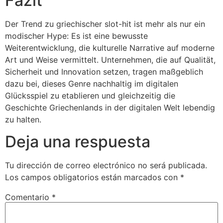
Fazit
Der Trend zu griechischer slot-hit ist mehr als nur ein
modischer Hype: Es ist eine bewusste
Weiterentwicklung, die kulturelle Narrative auf moderne
Art und Weise vermittelt. Unternehmen, die auf Qualität,
Sicherheit und Innovation setzen, tragen maßgeblich
dazu bei, dieses Genre nachhaltig im digitalen
Glücksspiel zu etablieren und gleichzeitig die
Geschichte Griechenlands in der digitalen Welt lebendig
zu halten.
Deja una respuesta
Tu dirección de correo electrónico no será publicada.
Los campos obligatorios están marcados con
*
Comentario
*