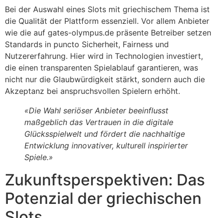
Bei der Auswahl eines Slots mit griechischem Thema ist
die Qualität der Plattform essenziell. Vor allem Anbieter
wie die auf gates-olympus.de präsente Betreiber setzen
Standards in puncto Sicherheit, Fairness und
Nutzererfahrung. Hier wird in Technologien investiert,
die einen transparenten Spielablauf garantieren, was
nicht nur die Glaubwürdigkeit stärkt, sondern auch die
Akzeptanz bei anspruchsvollen Spielern erhöht.
«Die Wahl seriöser Anbieter beeinflusst
maßgeblich das Vertrauen in die digitale
Glücksspielwelt und fördert die nachhaltige
Entwicklung innovativer, kulturell inspirierter
Spiele.»
Zukunftsperspektiven: Das
Potenzial der griechischen
Slots