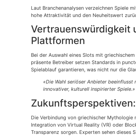
Laut Branchenanalysen verzeichnen Spiele mi
hohe Attraktivität und den Neuheitswert zurüc
Vertrauenswürdigkeit u
Plattformen
Bei der Auswahl eines Slots mit griechischem 
präsente Betreiber setzen Standards in puncto
Spielablauf garantieren, was nicht nur die Gl
«Die Wahl seriöser Anbieter beeinflusst 
innovativer, kulturell inspirierter Spiele.»
Zukunftsperspektiven: 
Die Verbindung von griechischer Mythologie 
Integration von Virtual Reality (VR) oder Blo
Transparenz sorgen. Experten sehen dieses S