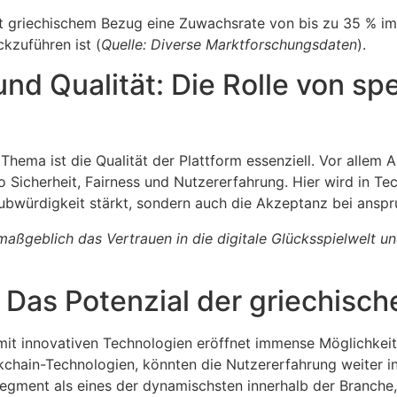
t griechischem Bezug eine Zuwachsrate von bis zu 35 % im
kzuführen ist (
Quelle: Diverse Marktforschungsdaten
).
nd Qualität: Die Rolle von spe
Thema ist die Qualität der Plattform essenziell. Vor allem 
 Sicherheit, Fairness und Nutzererfahrung. Hier wird in Tec
aubwürdigkeit stärkt, sondern auch die Akzeptanz bei anspr
maßgeblich das Vertrauen in die digitale Glücksspielwelt u
Das Potenzial der griechisch
mit innovativen Technologien eröffnet immense Möglichkeit
ckchain-Technologien, könnten die Nutzererfahrung weiter in
egment als eines der dynamischsten innerhalb der Branche