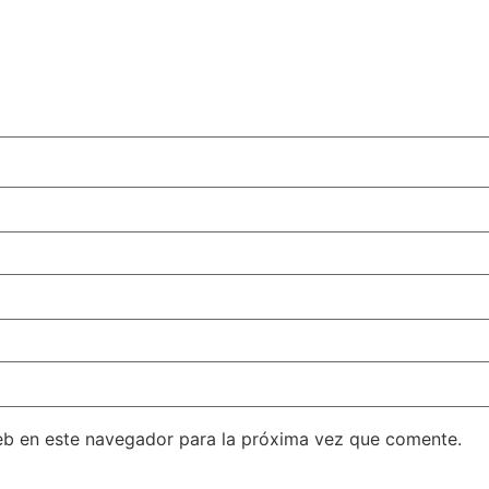
eb en este navegador para la próxima vez que comente.