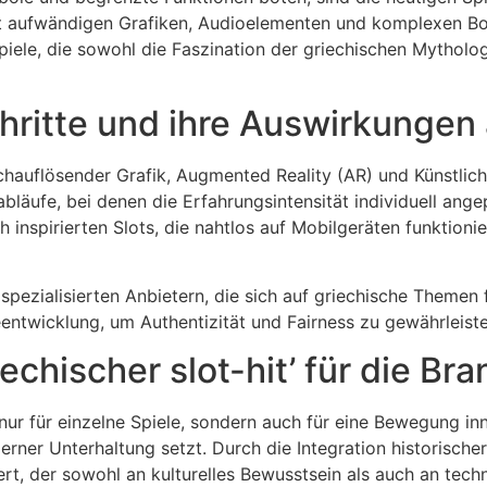
it aufwändigen Grafiken, Audioelementen und komplexen Bo
iele, die sowohl die Faszination der griechischen Mytholo
ritte und ihre Auswirkungen 
uflösender Grafik, Augmented Reality (AR) und Künstlicher
abläufe, bei denen die Erfahrungsintensität individuell ange
ch inspirierten Slots, die nahtlos auf Mobilgeräten funktion
pezialisierten Anbietern, die sich auf griechische Themen fo
ntwicklung, um Authentizität und Fairness zu gewährleiste
echischer slot-hit’ für die Br
t nur für einzelne Spiele, sondern auch für eine Bewegung in
rner Unterhaltung setzt. Durch die Integration historische
rt, der sowohl an kulturelles Bewusstsein als auch an techn