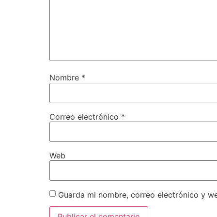
Nombre
*
Correo electrónico
*
Web
Guarda mi nombre, correo electrónico y w