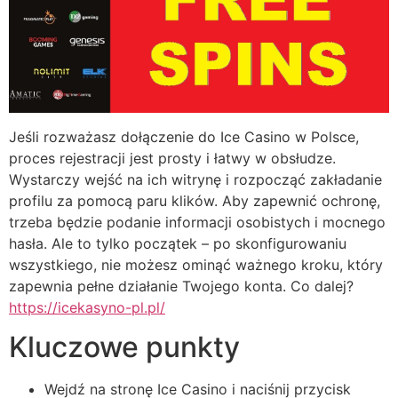
Jeśli rozważasz dołączenie do Ice Casino w Polsce,
proces rejestracji jest prosty i łatwy w obsłudze.
Wystarczy wejść na ich witrynę i rozpocząć zakładanie
profilu za pomocą paru klików. Aby zapewnić ochronę,
trzeba będzie podanie informacji osobistych i mocnego
hasła. Ale to tylko początek – po skonfigurowaniu
wszystkiego, nie możesz ominąć ważnego kroku, który
zapewnia pełne działanie Twojego konta. Co dalej?
https://icekasyno-pl.pl/
Kluczowe punkty
Wejdź na stronę Ice Casino i naciśnij przycisk