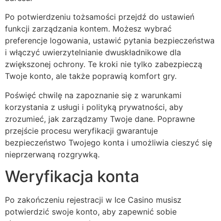
Po potwierdzeniu tożsamości przejdź do ustawień
funkcji zarządzania kontem. Możesz wybrać
preferencje logowania, ustawić pytania bezpieczeństwa
i włączyć uwierzytelnianie dwuskładnikowe dla
zwiększonej ochrony. Te kroki nie tylko zabezpieczą
Twoje konto, ale także poprawią komfort gry.
Poświęć chwilę na zapoznanie się z warunkami
korzystania z usługi i polityką prywatności, aby
zrozumieć, jak zarządzamy Twoje dane. Poprawne
przejście procesu weryfikacji gwarantuje
bezpieczeństwo Twojego konta i umożliwia cieszyć się
nieprzerwaną rozgrywką.
Weryfikacja konta
Po zakończeniu rejestracji w Ice Casino musisz
potwierdzić swoje konto, aby zapewnić sobie