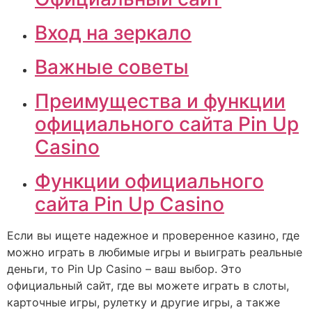
Вход на зеркало
Важные советы
Преимущества и функции
официального сайта Pin Up
Casino
Функции официального
сайта Pin Up Casino
Если вы ищете надежное и проверенное казино, где
можно играть в любимые игры и выиграть реальные
деньги, то Pin Up Casino – ваш выбор. Это
официальный сайт, где вы можете играть в слоты,
карточные игры, рулетку и другие игры, а также