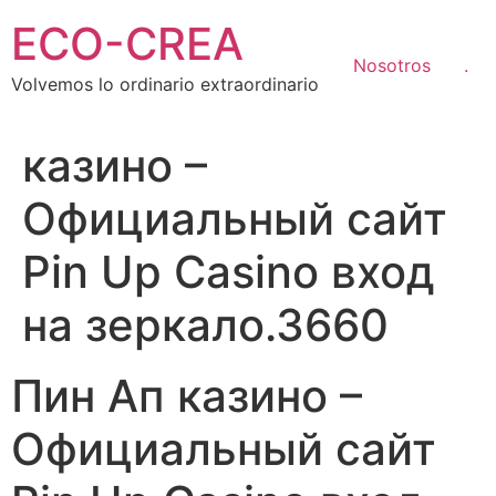
Ir
ECO-CREA
al
contenido
Nosotros
.
Volvemos lo ordinario extraordinario
казино –
Официальный сайт
Pin Up Casino вход
на зеркало.3660
Пин Ап казино –
Официальный сайт