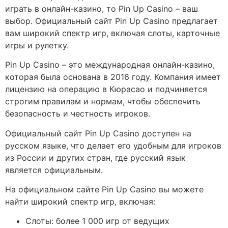
играть в онлайн-казино, то Pin Up Casino – ваш
выбор. Официальный сайт Pin Up Casino предлагает
вам широкий спектр игр, включая слоты, карточные
игры и рулетку.
Pin Up Casino – это международная онлайн-казино,
которая была основана в 2016 году. Компания имеет
лицензию на операцию в Кюрасао и подчиняется
строгим правилам и нормам, чтобы обеспечить
безопасность и честность игроков.
Официальный сайт Pin Up Casino доступен на
русском языке, что делает его удобным для игроков
из России и других стран, где русский язык
является официальным.
На официальном сайте Pin Up Casino вы можете
найти широкий спектр игр, включая:
Слоты: более 1 000 игр от ведущих