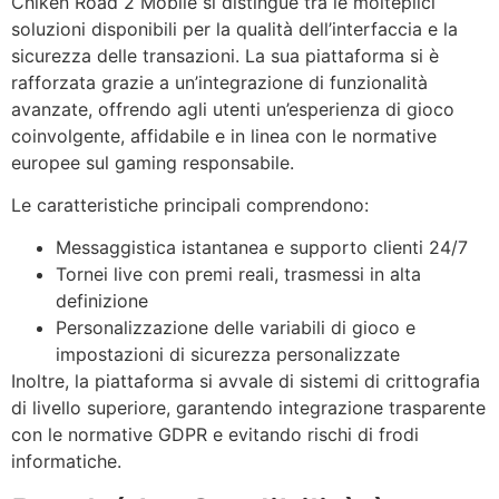
Chiken Road 2 Mobile si distingue tra le molteplici
soluzioni disponibili per la qualità dell’interfaccia e la
sicurezza delle transazioni. La sua piattaforma si è
rafforzata grazie a un’integrazione di funzionalità
avanzate, offrendo agli utenti un’esperienza di gioco
coinvolgente, affidabile e in linea con le normative
europee sul gaming responsabile.
Le caratteristiche principali comprendono:
Messaggistica istantanea e supporto clienti 24/7
Tornei live con premi reali, trasmessi in alta
definizione
Personalizzazione delle variabili di gioco e
impostazioni di sicurezza personalizzate
Inoltre, la piattaforma si avvale di sistemi di crittografia
di livello superiore, garantendo integrazione trasparente
con le normative GDPR e evitando rischi di frodi
informatiche.