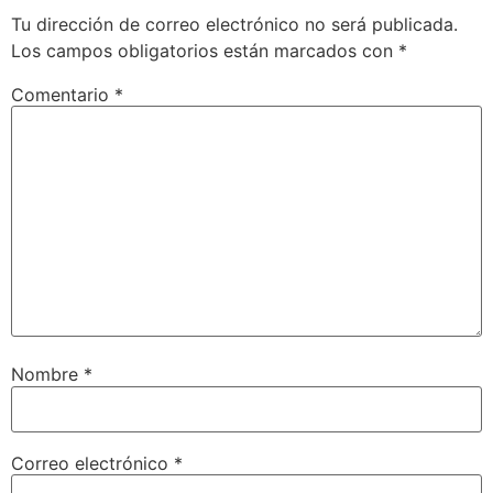
Tu dirección de correo electrónico no será publicada.
Los campos obligatorios están marcados con
*
Comentario
*
Nombre
*
Correo electrónico
*