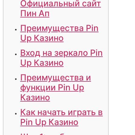
Официальный сайт
Пин Ап
Преимущества Pin
Up Казино
Вход на зеркало Pin
Up Казино
Преимущества и
функции Pin Up
Казино
Как начать играть в
Pin Up Казино