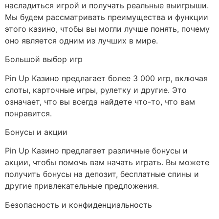
насладиться игрой и получать реальные выигрыши.
Мы будем рассматривать преимущества и функции
этого казино, чтобы вы могли лучше понять, почему
оно является одним из лучших в мире.
Большой выбор игр
Pin Up Казино предлагает более 3 000 игр, включая
слоты, карточные игры, рулетку и другие. Это
означает, что вы всегда найдете что-то, что вам
понравится.
Бонусы и акции
Pin Up Казино предлагает различные бонусы и
акции, чтобы помочь вам начать играть. Вы можете
получить бонусы на депозит, бесплатные спины и
другие привлекательные предложения.
Безопасность и конфиденциальность