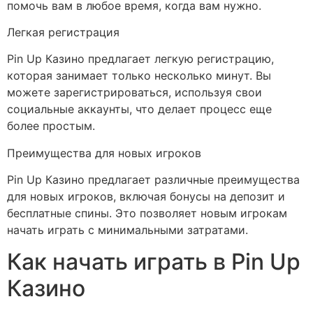
помочь вам в любое время, когда вам нужно.
Легкая регистрация
Pin Up Казино предлагает легкую регистрацию,
которая занимает только несколько минут. Вы
можете зарегистрироваться, используя свои
социальные аккаунты, что делает процесс еще
более простым.
Преимущества для новых игроков
Pin Up Казино предлагает различные преимущества
для новых игроков, включая бонусы на депозит и
бесплатные спины. Это позволяет новым игрокам
начать играть с минимальными затратами.
Как начать играть в Pin Up
Казино