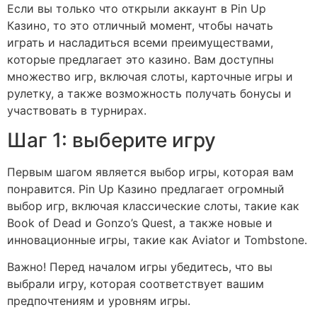
Если вы только что открыли аккаунт в Pin Up
Казино, то это отличный момент, чтобы начать
играть и насладиться всеми преимуществами,
которые предлагает это казино. Вам доступны
множество игр, включая слоты, карточные игры и
рулетку, а также возможность получать бонусы и
участвовать в турнирах.
Шаг 1: выберите игру
Первым шагом является выбор игры, которая вам
понравится. Pin Up Казино предлагает огромный
выбор игр, включая классические слоты, такие как
Book of Dead и Gonzo’s Quest, а также новые и
инновационные игры, такие как Aviator и Tombstone.
Важно! Перед началом игры убедитесь, что вы
выбрали игру, которая соответствует вашим
предпочтениям и уровням игры.