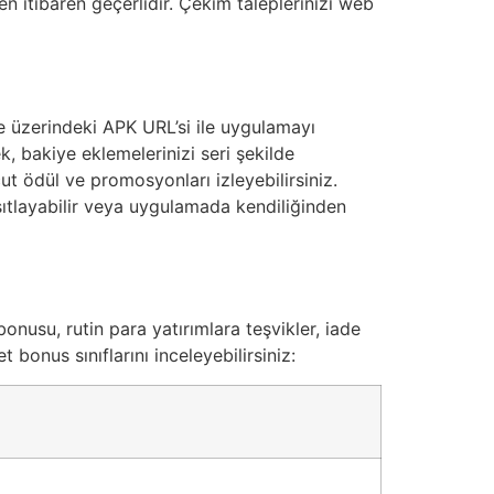
en itibaren geçerlidir. Çekim taleplerinizi web
te üzerindeki APK URL’si ile uygulamayı
, bakiye eklemelerinizi seri şekilde
 ödül ve promosyonları izleyebilirsiniz.
sıtlayabilir veya uygulamada kendiliğinden
bonusu, rutin para yatırımlara teşvikler, iade
bonus sınıflarını inceleyebilirsiniz: