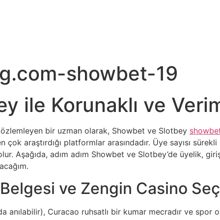
rg.com-showbet-19
y ile Korunaklı ve Veri
ını gözlemleyen bir uzman olarak, Showbet ve Slotbey
showbe
çok araştırdığı platformlar arasındadır. Üye sayısı sürekli ar
ur. Aşağıda, adım adım Showbet ve Slotbey’de üyelik, giriş
tacağım.
 Belgesi ve Zengin Casino Seç
nılabilir), Curacao ruhsatlı bir kumar mecradır ve spor oyu