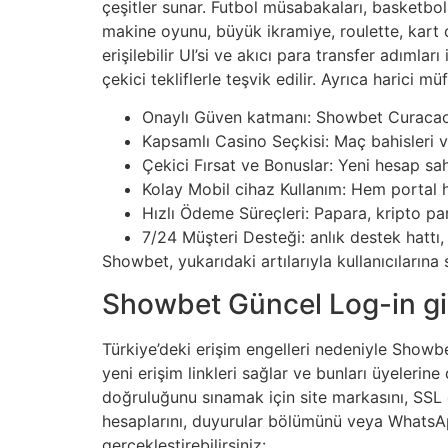
çeşitler sunar. Futbol müsabakaları, basketbol 
makine oyunu, büyük ikramiye, roulette, kart 
erişilebilir UI’si ve akıcı para transfer adımlar
çekici tekliflerle teşvik edilir. Ayrıca harici m
Onaylı Güven katmanı: Showbet Curacao 
Kapsamlı Casino Seçkisi: Maç bahisleri ve 
Çekici Fırsat ve Bonuslar: Yeni hesap sahi
Kolay Mobil cihaz Kullanım: Hem portal 
Hızlı Ödeme Süreçleri: Papara, kripto par
7/24 Müşteri Desteği: anlık destek hattı
Showbet, yukarıdaki artılarıyla kullanıcıların
Showbet Güncel Log-in gir
Türkiye’deki erişim engelleri nedeniyle Showb
yeni erişim linkleri sağlar ve bunları üyelerine
doğruluğunu sınamak için site markasını, SSL 
hesaplarını, duyurular bölümünü veya WhatsApp 
gerçekleştirebilirsiniz: