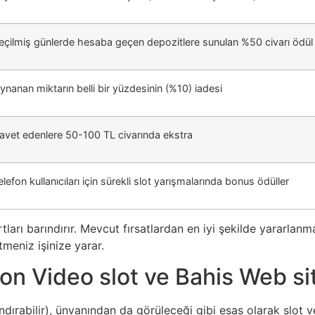
eçilmiş günlerde hesaba geçen depozitlere sunulan %50 civarı ödül
ynanan miktarın belli bir yüzdesinin (%10) iadesi
avet edenlere 50-100 TL civarında ekstra
elefon kullanıcıları için sürekli slot yarışmalarında bonus ödüller
tları barındırır. Mevcut fırsatlardan en iyi şekilde yararla
tmeniz işinize yarar.
on Video slot ve Bahis Web si
ndırabilir), ünvanından da görüleceği gibi esas olarak slot