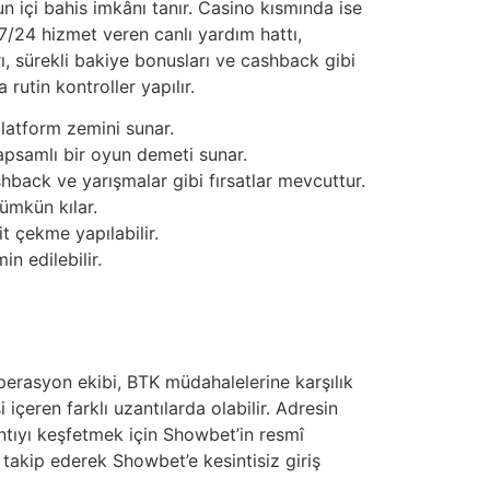
un içi bahis imkânı tanır. Casino kısmında ise
7/24 hizmet veren canlı yardım hattı,
ları, sürekli bakiye bonusları ve cashback gibi
 rutin kontroller yapılır.
latform zemini sunar.
 kapsamlı bir oyun demeti sunar.
ashback ve yarışmalar gibi fırsatlar mevcuttur.
ümkün kılar.
t çekme yapılabilir.
n edilebilir.
perasyon ekibi, BTK müdahalelerine karşılık
 içeren farklı uzantılarda olabilir. Adresin
ntıyı keşfetmek için Showbet’in resmî
 takip ederek Showbet’e kesintisiz giriş