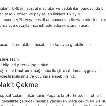
lantı URL’sini sosyal mecralar ve yetkili ilan panosunda bild
tasdik edilen ve paylaşılan linklere tıklayın.
urumunda VPN veya çeşitli ad sunucuları ile web sitesine ul
sonra üye detaylarınızı istifade ederek oturum açın.
samakları takiben hesabınıza kolayca girebilirsiniz:
sine seçin.
bilgileri girerek login olun.
ifremi Unuttum» bağlantısı ile şifre sıfırlama uygulayın.
ştirebilirsiniz ve oyunlara erişebilirsiniz.
Nakit Çekme
depozit/çekim imkân tanır. Papara, kripto (Bitcoin, Tether), 
ri genellikle çabucak hesaba yansırken, para çekimleri 24-4