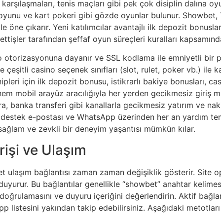
karşılaşmaları, tenis maçları gibi pek çok disiplin dalına oy
oyunu ve kart pokeri gibi gözde oyunlar bulunur. Showbet, 
ı ile öne çıkarır. Yeni katılımcılar avantajlı ilk depozit bonus
üfettişler tarafından şeffaf oyun süreçleri kuralları kapsamında
otorizasyonuna dayanır ve SSL kodlama ile emniyetli bir p
çeşitli casino seçenek sınıfları (slot, rulet, poker vb.) ile
pleri için ilk depozit bonusu, istikrarlı bakiye bonusları, c
hem mobil arayüz aracılığıyla her yerden gecikmesiz giriş m
a, banka transferi gibi kanallarla gecikmesiz yatırım ve naki
, destek e-postası ve WhatsApp üzerinden her an yardım temi
a sağlam ve zevkli bir deneyim yaşantısı mümkün kılar.
işi ve Ulaşım
et ulaşım bağlantısı zaman zaman değişiklik gösterir. Site o
 duyurur. Bu bağlantılar genellikle “showbet” anahtar kelimesi
doğrulamasını ve duyuru içeriğini değerlendirin. Aktif bağla
listesini yakından takip edebilirsiniz. Aşağıdaki metotları