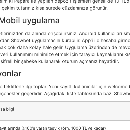
im ki Papara ile yapılan depozit işlemleri genellikle 10 TL’d
a çekim tutarınız kısa sürede cüzdanınıza görünür.
 Mobil uygulama
erinizden da anında erişebilirsiniz. Android kullanıcıları si
e’dan Showbet uygulamasını kurabilir. App’i ile hesaba girmek
ak çok daha kolay hale gelir. Uygulama üzerinden de mevcut
eri kullanımını minimize etmek için tarayıcı kaynaklarını kı
şifreli bir şebeke kullanarak oturum açmanız hayatidir.
onlar
kliflerle ilgi toplar. Yeni kayıtlı kullanıcılar için welcome 
enekler geçerlidir. Aşağıdaki liste tablosunda bazı Showbet 
ısa bilgi
ayıt anında %100’e varan teşvik (örn. 1000 TL’ye kadar)