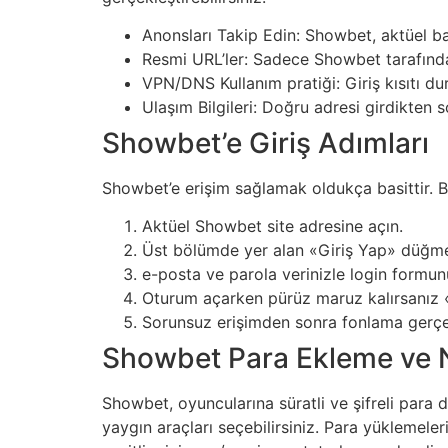
Anonsları Takip Edin: Showbet, aktüel bağ
Resmi URL’ler: Sadece Showbet tarafından 
VPN/DNS Kullanım pratiği: Giriş kısıtı d
Ulaşım Bilgileri: Doğru adresi girdikten 
Showbet’e Giriş Adımları
Showbet’e erişim sağlamak oldukça basittir. Ba
Aktüel Showbet site adresine açın.
Üst bölümde yer alan «Giriş Yap» düğme
e-posta ve parola verinizle login formunu 
Oturum açarken pürüz maruz kalırsanız «Ş
Sorunsuz erişimden sonra fonlama gerçekle
Showbet Para Ekleme ve 
Showbet, oyuncularına süratli ve şifreli para 
yaygın araçları seçebilirsiniz. Para yüklemele