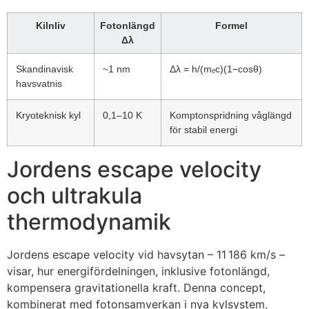
Kilnliv
Fotonlängd
Formel
Δλ
Skandinavisk
~1 nm
Δλ = h/(mₑc)(1−cosθ)
havsvatnis
Kryoteknisk kyl
0,1–10 K
Komptonspridning våglängd
för stabil energi
Jordens escape velocity
och ultrakula
thermodynamik
Jordens escape velocity vid havsytan – 11 186 km/s –
visar, hur energifördelningen, inklusive fotonlängd,
kompensera gravitationella kraft. Denna concept,
kombinerat med fotonsamverkan i nya kylsystem,