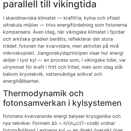
parallell till vikingtida
I skandinaviska klimatet — kraftfria, kylna och oftast
ultrakula miljöer — trivs energifördelning som fotonerna
kompensera. Även idag, när vikingske klimatet i fjordar
och arktiska gradien berätts, reflekterar det stora
trädet: fotonen har kvarvidare, men aktivitet på nivå
mikroskopiskt. Jiangonskydsprincipen visar hur energi
skiljer i tyst kyl — en process som, i vikingske tider, var
utrymmet för kraft i fritt och frihet, men som idag står
bakom kryoteknik, vattenvänliga solkval och
energihållbarhet.
Thermodynamik och
fotonsamverkan i kylsystemen
Fotonens kvarvarande energi belyser kryogenika och
nya tekniker. Formeln Δλ = h/(mₑc)(1−cosθ) ordnar
fotonvåglängd i extrems kyl — en direkt översikt över