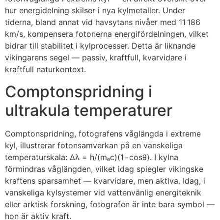
hur energidelning skilser i nya kylmetaller. Under
tiderna, bland annat vid havsytans nivåer med 11 186
km/s, kompensera fotonerna energifördelningen, vilket
bidrar till stabilitet i kylprocesser. Detta är liknande
vikingarens segel — passiv, kraftfull, kvarvidare i
kraftfull naturkontext.
Comptonspridning i
ultrakula temperaturer
Comptonspridning, fotografens våglängda i extreme
kyl, illustrerar fotonsamverkan på en vanskeliga
temperaturskala: Δλ = h/(mₑc)(1−cosθ). I kylna
förmindras våglängden, vilket idag spiegler vikingske
kraftens sparsamhet — kvarvidare, men aktiva. Idag, i
vanskeliga kylsystemer vid vattenvänlig energiteknik
eller arktisk forskning, fotografen är inte bara symbol —
hon är aktiv kraft.