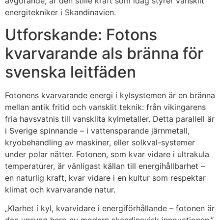
avgörande, är den stille kraft som idag styrer vansklit
energitekniker i Skandinavien.
Utforskande: Fotons
kvarvarande als bränna för
svenska leitfäden
Fotonens kvarvarande energi i kylsystemen är en bränna
mellan antik fritid och vansklit teknik: från vikingarens
fria havsvatnis till vansklita kylmetaller. Detta parallell är
i Sverige spinnande – i vattensparande järnmetall,
kryobehandling av maskiner, eller solkval-systemer
under polar nätter. Fotonen, som kvar vidare i ultrakula
temperaturer, är vänligast källan till energihållbarhet –
en naturlig kraft, kvar vidare i en kultur som respektar
klimat och kvarvarande natur.
„Klarhet i kyl, kvarvidare i energiförhållande – fotonen är